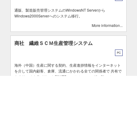
通販、製造販売管理システムのWindowsNT Serverから
Windows2000Serverへのシステム移行。
More information
商社 繊維ＳＣＭ生産管理システム
PC
海外（中国）生産に関する契約、生産進捗情報をインターネット
を介して国内顧客、倉庫、流通にかかわる全ての関係者で 共有で
きるリッチクライアント型WEBシステム。 ユーザー毎のメニュ
ー、更新権管理、多言語対応を実現。
More information
≪
1
2
3
≫
HOME
会社情報
開発実績
NEWS