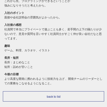
これから先、プログラミングができるということが
強みになりそうだと考えたから。
入社のポイント
面接や会社説明会の雰囲気がよかったから。
入社後の感想
社員間で本当にプライベートで遊ぶことも多く、若手間の上下の隔たりが少
ないので、意見や質問を言いやすく社員同士がすごく仲が良い会社だなと思
ってます。
趣味
ゲーム、料理、カラオケ、イラスト
長所・短所
長所：まじめなこと
短所：詰めが甘いこと
今後の目標
より高度な開発に携われるように技術力を上げ 、開発チームのリーダーとし
ての業務をこなせるようになること。
back to list