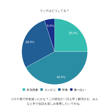
ランチはどうしてる？
45
5.0%
40
25.0%
35
28.0%
30
25
20
15
10
42.0%
5
弁当持参
コンビニ
外食
食べない
0
コロナ禍で外食減ったかな？この状況が一日も早く解消され、みん
なと外で会話を楽しみ食事したいですね。